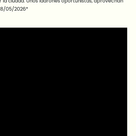
ar la ciudad. Unos ladrones oportunistas, aprovechan
*28/05/2026*